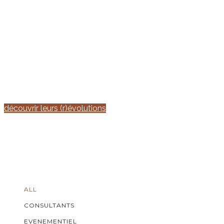
Derrière chaque entreprise se cachent des
périodes de
transition
, des décisions difficiles et un.e dirigeant.e qui
sent que quelque chose a changé. Découvrez comment
ces entreprises ont retrouvé une
direction claire
en
réalignant
leur
posture
, leur
discours
et leurs
décisions
grâce à la méthode R.O.C.K.
découvrir leurs (r)évolutions
ALL
CONSULTANTS
EVENEMENTIEL