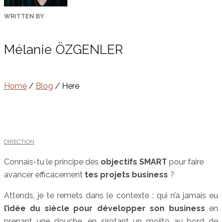
WRITTEN BY
Mélanie ÖZGENLER
Home
/
Blog
/ Here
DIRECTION
Connais-tu le principe des
objectifs SMART
pour faire
avancer efficacement
tes projets business
?
Attends, je te remets dans le contexte : qui n’a jamais eu
l’idée du siècle pour développer son business
en
prenant une douche, en sirotant un mojito au bord de