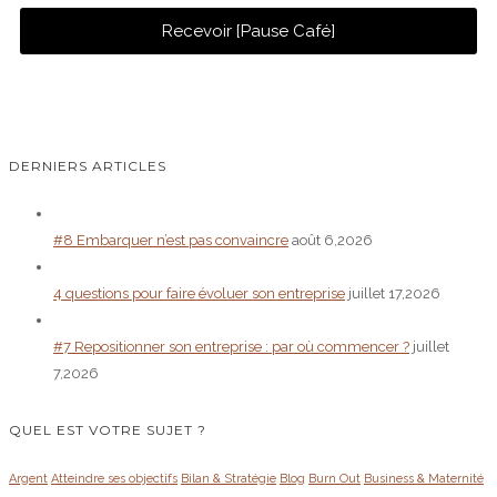
Recevoir [Pause Café]
DERNIERS ARTICLES
#8 Embarquer n’est pas convaincre
août 6,2026
4 questions pour faire évoluer son entreprise
juillet 17,2026
#7 Repositionner son entreprise : par où commencer ?
juillet
7,2026
QUEL EST VOTRE SUJET ?
Argent
Atteindre ses objectifs
Bilan & Stratégie
Blog
Burn Out
Business & Maternité