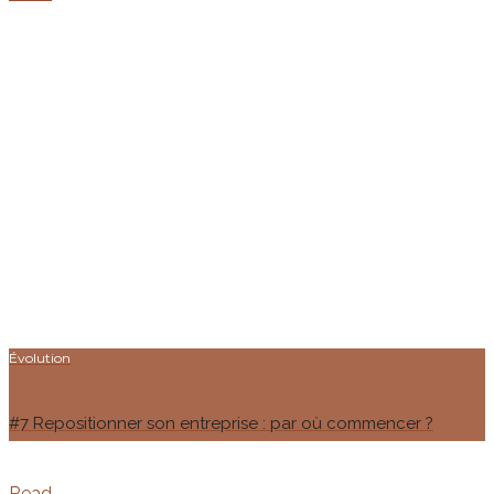
Évolution
#7 Repositionner son entreprise : par où commencer ?
Read