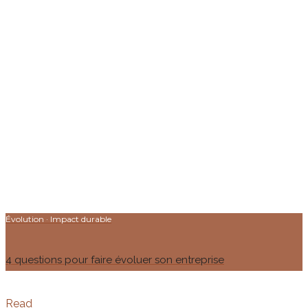
Évolution
·
Impact durable
4 questions pour faire évoluer son entreprise
Read