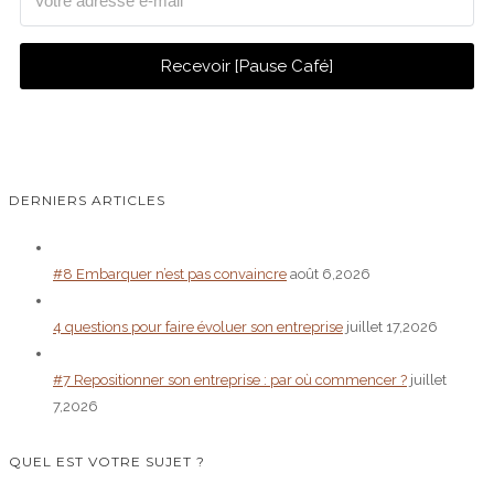
Recevoir [Pause Café]
DERNIERS ARTICLES
#8 Embarquer n’est pas convaincre
août 6,2026
4 questions pour faire évoluer son entreprise
juillet 17,2026
#7 Repositionner son entreprise : par où commencer ?
juillet
7,2026
QUEL EST VOTRE SUJET ?