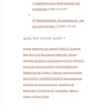
4 questions pour faire évoluer son
entreprise
juillet 17,2026
#7 Repositionner son entreprise : par
où commencer ?
juillet 7,2026
QUEL EST VOTRE SUJET ?
Argent
Atteindre ses objectifs
Bilan & Stratégie
Blog
Burn Out
Business & Maternité
Charge
mentale
Marketing authentique
Mission
Objectifs
Outils de communication
Personal Branding
Plateforme de Contenu
Podcast
positionnement
SENTIMENT D'APPARTENANCE
Slowpreneuriat
stratégie de communication
Stratégie de
lancement
Syndrome de l'imposteur
Valeurs
Video
visibilité
Vision